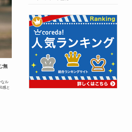
む無
かなル
和感と