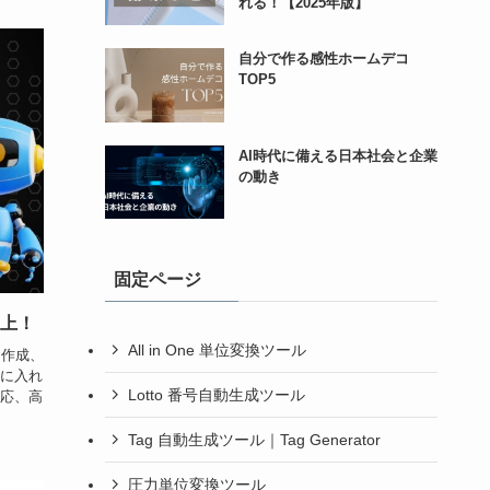
れる！【2025年版】
自分で作る感性ホームデコ
TOP5
AI時代に備える日本社会と企業
の動き
固定ページ
向上！
All in One 単位変換ツール
ト作成、
手に入れ
Lotto 番号自動生成ツール
応、高
Tag 自動生成ツール｜Tag Generator
圧力単位変換ツール