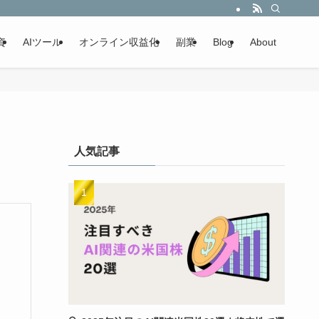
資
AIツール
オンライン収益化
副業
Blog
About
人気記事