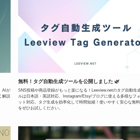
無料！タグ自動生成ツールを公開しました 🌿
AIが
SNS投稿や商品登録がもっと楽になる！Leeview.netのタグ自動生
く解説
ルは日本語・英語対応、Instagram/Etsy/ブログに使える多様なフ
ット対応。タグ生成を効率化して時間短縮！使いやすく安心な無料
をぜひお試しください。