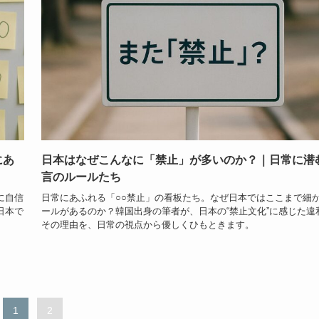
にあ
日本はなぜこんなに「禁止」が多いのか？｜日常に潜
言のルールたち
に自信
日常にあふれる「○○禁止」の看板たち。なぜ日本ではここまで細
日本で
ールがあるのか？韓国出身の筆者が、日本の“禁止文化”に感じた違
その理由を、日常の視点から優しくひもときます。
1
2