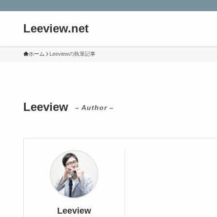
Leeview.net
ホーム
Leeviewの執筆記事
Leeview
– Author –
Leeview